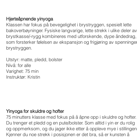
Hjerteåpnende yinyoga
Klassen har fokus på bevegelighet i brystryggen, spesielt lette
bakoverbøyninger. Fysiske langvarige, lette strekk i ulike deler av
brystkasse/-rygg kombineres med utforskende, dype åndedrag,
som forsterker følelsen av ekspansjon og frigjøring av spenninger
brystryggen.
Utstyr: matte, pledd, bolster
Nivå: for alle
Varighet: 75 min
Instruktør: Kristin
Yinyoga for skuldre og hofter
75 minutters klasse med fokus på å åpne opp i skuldre og hofter.
Du trenger et pledd og en pute/bolster. Som alltid i yin er du rolig
og oppmerksom, og du jager ikke etter å oppleve mye i stillingen
Kjenner du noe strekk i posisjonen er det bra, så er kunsten å