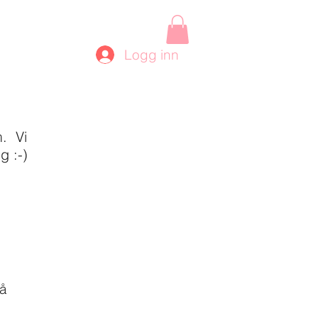
Logg inn
m. Vi
g :-)
på