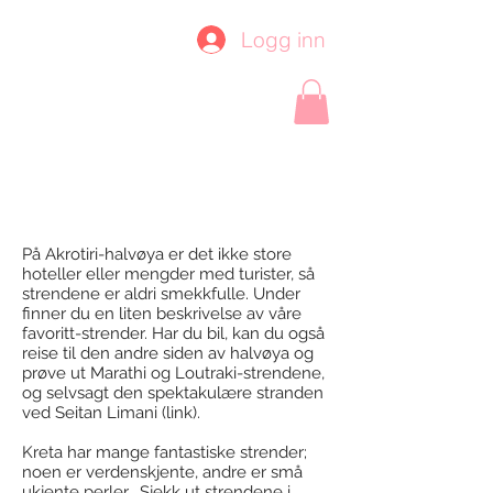
Logg inn
På Akrotiri-halvøya er det ikke store
hoteller eller mengder med turister, så
strendene er aldri smekkfulle. Under
finner du en liten beskrivelse av våre
favoritt-strender. Har du bil, kan du også
reise til den andre siden av halvøya og
prøve ut Marathi og Loutraki-strendene,
og selvsagt den spektakulære stranden
ved Seitan Limani (link).
Kreta har mange fantastiske strender;
noen er verdenskjente, andre er små
ukjente perler. Sjekk ut strendene i