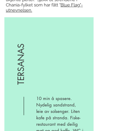
Chania-fylket som har fått "
Blue Flag"-
utnevnelsen.
TERSANAS
10 min å spasere.
Nydelig sandstrand,
leie av solsenger. Liten
kafe på stranda. Fiske-
restaurant med deilig
mat og
god kaffe. WC i