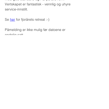
Vertskapet er fantastisk - vennlig og uhyre 
service-innstilt.  
Se 
her
 for fjorårets retreat :-)
Påmelding er ikke mulig før datoene er 
endelig satt.
Din instruktør
Kristin Seim